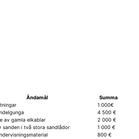
Ändamål
Summa
tningar
1 000€
indelgunga
4 500 €
e av gamla elkablar
2 000 €
 sanden i två stora sandlådor
1 000 €
undervisningsmaterial
800 €