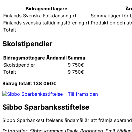
Bidragsmottagare
Än
Finlands Svenska Folkdansring rf
Sommarläger för 
Finlands svenska taltidningsförening rf
Produktion och utg
Totalt
Skolstipendier
Bidragsmottagare
Ändamål
Summa
Skolstipendier
9 750€
Totalt
9 750€
Bidrag totalt: 138 090€
Sibbo Sparbanksstiftelse
Sibbo Sparbanksstiftelsens ändamål är att främja sparan
Fotografier: Sibbo kommun (Paula Ropponen, Emil Widlund