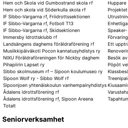
Hem och Skola vid Gumbostrand skola rf
Huppare 
Hem och skola vid Söderkulla skola rf
Projektet
IF Sibbo-Vargarna rf, Friidrottssektionen
Utrustnin
IF Sibbo-Vargarna rf, Fotboll T13
Enhetlig
IF Sibbo-Vargarna rf, Skidsektionen
Speaker-
Immersby Idrottsklubb rf
Förvaring
Landsängens daghems föräldraförening rf
Ett uppt
Musiikkipäiväkoti Pocon kannatusyhdistys ry
Renoveri
NIXU Föräldraföreningen för Nickby daghem
Besök av
Pihapiirin Lapset ry
Pöpöt ve
Sibbo skolmuseum rf – Sipoon koulumuseo ry
Klassbesö
Sipoon Wolf ry - Sibbo Wolf rf
Treenipai
Sipoonjoen yhtenäiskoulun vanhempainyhdistys
Kiusaami
Ådalens idrottsförening rf
Varusteh
Ådalens idrottsförening rf, Sipoon Areena
Tapahtum
Totalt
Seniorverksamhet