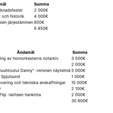
mål
Summa
rknadsfester
2 000€
 och historik
4 000€
sien järjestäminen
850€
6 850€
Ändamål
Summa
ring av hornorkesterns notarkiv
3 500€
2 000€
huuhtoutui Danny" -niminen näytelmä
5 000€
i Spjutsund
1 000€
vering och tekniska anskaffningar
15 000€
r
2 100€
lip -laitteen hankinta
2 000€
30 600€