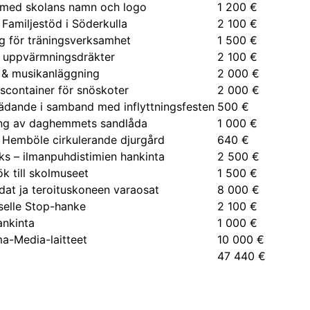
med skolans namn och logo
1 200 €
 Familjestöd i Söderkulla
2 100 €
g för träningsverksamhet
1 500 €
a uppvärmningsdräkter
2 100 €
 & musikanläggning
2 000 €
scontainer för snöskoter
2 000 €
rädande i samband med inflyttningsfesten
500 €
ng av daghemmets sandlåda
1 000 €
 Hemböle cirkulerande djurgård
640 €
ks – ilmanpuhdistimien hankinta
2 500 €
k till skolmuseet
1 500 €
dat ja teroituskoneen varaosat
8 000 €
selle Stop-hanke
2 100 €
ankinta
1 000 €
a-Media-laitteet
10 000 €
47 440 €