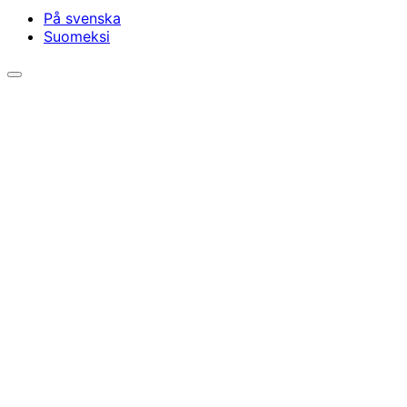
På svenska
Suomeksi
Öppna/stäng
sökfältet