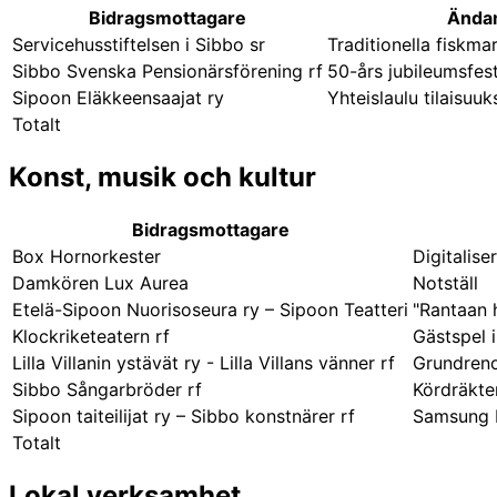
Bidragsmottagare
Ända
Servicehusstiftelsen i Sibbo sr
Traditionella fiskma
Sibbo Svenska Pensionärsförening rf
50-års jubileumsfest
Sipoon Eläkkeensaajat ry
Yhteislaulu tilaisuuk
Totalt
Konst, musik och kultur
Bidragsmottagare
Box Hornorkester
Digitalise
Damkören Lux Aurea
Notställ
Etelä-Sipoon Nuorisoseura ry – Sipoon Teatteri
"Rantaan 
Klockriketeatern rf
Gästspel 
Lilla Villanin ystävät ry - Lilla Villans vänner rf
Grundreno
Sibbo Sångarbröder rf
Kördräkte
Sipoon taiteilijat ry – Sibbo konstnärer rf
Samsung F
Totalt
Lokal verksamhet