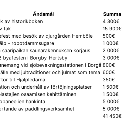
Ändamål
Summa
k av historikboken
4 300€
v tak
15 900€
efest med besök av djurgården Hemböle
500€
jälp - robotdammsugare
1 000€
 saaripaikan saunarakennuksen korjaus
2 000€
 byafesten i Borgby-Hertsby
3 000€
enemang vid sjöbevakningsstationen i Borgå
800€
llfälle med jultraditioner och julmat som tema
600€
tor till Hjälpledarna
350€
tion och underhåll av förtöjningsplatser
1 500€
lastajien osaamisen kehittäminen
1 500€
opaneelien hankinta
5 000€
artande av paddlingsverksamhet
5 000€
41 450€