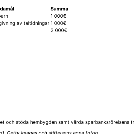
damål
Summa
barn
1 000€
ivning av taltidningar
1 000€
2 000€
det och stöda hembygden samt vårda sparbanksrörelsens tr
), Getty Images och stiftelsens egna foton.