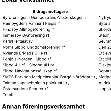
Bidragsmottagare
Byföreningen i Gumbostrand-Västerskogen rf
Nytryc
Hembygdens Vänner I Paipis rf
Byte a
Hindsby Allmogeförening rf
Skörd
Immersby Byaförening rf
Städh
Karinkiertäjät ry
Seuran
Norra Sibbo Ungdomsförening rf
Den 22
Nylands Brigads Gille rf
Ett ev
Pohjola-Norden i Sibbo rf
Ett ti
Sibbo 4H rf – Sipoon 4H ry
T-skjor
Sibbo Navigationssällskap rf
Repara
SMPS Porvoon Meripelastajat-Borgå sjöräddare ry
Meripe
Talman vapaaehtoinen palokunta ry
Aurink
Östersundom Scouter rf
Uppst
Totalt
Annan föreningsverksamhet