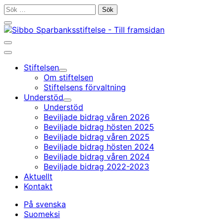
Gå
Sök
till
efter:
Stäng
innehållet
sökfältet
Öppna/stäng
sökfältet
Huvudmeny
Stiftelsen
Undermeny
Om stiftelsen
Stiftelsens förvaltning
Understöd
Undermeny
Understöd
Beviljade bidrag våren 2026
Beviljade bidrag hösten 2025
Beviljade bidrag våren 2025
Beviljade bidrag hösten 2024
Beviljade bidrag våren 2024
Beviljade bidrag 2022-2023
Aktuellt
Kontakt
På svenska
Suomeksi