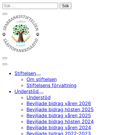
Gå
Sök
till
efter:
Stäng
innehållet
sökfältet
Öppna/stäng
sökfältet
Huvudmeny
Stiftelsen
Undermeny
Om stiftelsen
Stiftelsens förvaltning
Understöd
Undermeny
Understöd
Beviljade bidrag våren 2026
Beviljade bidrag hösten 2025
Beviljade bidrag våren 2025
Beviljade bidrag hösten 2024
Beviljade bidrag våren 2024
Beviljade bidrag 2022-2023