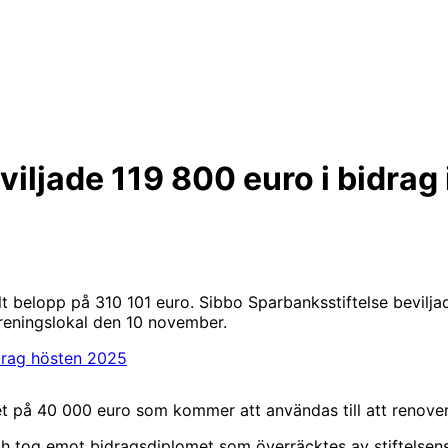
iljade 119 800 euro i bidrag 
 belopp på 310 101 euro. Sibbo Sparbanksstiftelse beviljade
reningslokal den 10 november.
drag hösten 2025
et på 40 000 euro som kommer att användas till att renove
h tog emot bidragsdiplomet som överräcktes av stiftelsens