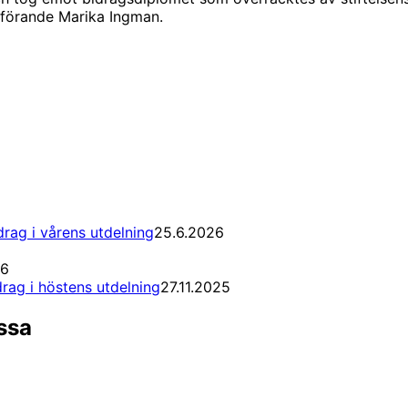
dförande Marika Ingman.
drag i vårens utdelning
25.6.2026
26
drag i höstens utdelning
27.11.2025
ssa