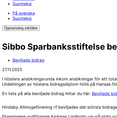
Suomeksi
På svenska
Suomeksi
Öppna/stäng sökfältet
Sibbo Sparbanksstiftelse bev
Beviljade bidrag
27.11.2025
I höstens ansökningsrunda inkom ansökningar för ett totalt
Utdelningen av höstens bidragsdiplom hölls på Hansas fö
En lista på alla beviljade bidrag hittar du här:
Beviljade bi
Hindsby Allmogeförening rf beviljades det största bidrag
Föreningens ordförande Andreas Lindholm var på plats oc