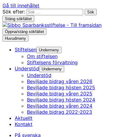
Gå till innehållet
Sök efter:
Stäng sökfältet
Öppna/stäng sökfältet
Huvudmeny
Stiftelsen
Undermeny
Om stiftelsen
Stiftelsens förvaltning
Understöd
Undermeny
Understöd
Beviljade bidrag våren 2026
Beviljade bidrag hösten 2025
Beviljade bidrag våren 2025
Beviljade bidrag hösten 2024
Beviljade bidrag våren 2024
Beviljade bidrag 2022-2023
Aktuellt
Kontakt
På svenska