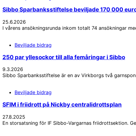
Sibbo Sparbanksstiftelse beviljade 170 000 euro 
25.6.2026
I vårens ansökningsrunda inkom totalt 74 ansökningar m
Beviljade bidrag
250 par yllesockor till alla femåringar i Sibbo
9.3.2026
Sibbo Sparbanksstiftelse är en av Virkborgs två garnsponso
Beviljade bidrag
SFIM i friidrott på Nickby centralidrottsplan
27.8.2025
En storsatsning för IF Sibbo-Vargarnas friidrottsektion.